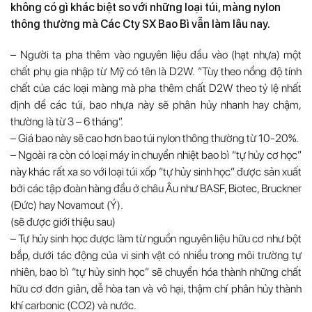
không có gì khác biệt so với những loại túi, màng nylon
thông thường mà Các Cty SX Bao Bì vẫn làm lâu nay.
– Người ta pha thêm vào nguyên liệu đầu vào (hạt nhựa) một
chất phụ gia nhập từ Mỹ có tên là D2W. “Tùy theo nồng độ tính
chất của các loại màng mà pha thêm chất D2W theo tỷ lệ nhất
định để các túi, bao nhựa này sẽ phân hủy nhanh hay chậm,
thường là từ 3 – 6 tháng”.
– Giá bao này sẽ cao hơn bao túi nylon thông thường từ 10-20%.
– Ngoài ra còn có loại máy in chuyển nhiệt bao bì “tự hủy cơ học”
này khác rất xa so với loại túi xốp “tự hủy sinh học” được sản xuất
bởi các tập đoàn hàng đầu ở châu Âu như BASF, Biotec, Bruckner
(Đức) hay Novamout (Ý).
(sẽ được giới thiệu sau)
– Tự hủy sinh học được làm từ nguồn nguyên liệu hữu cơ như bột
bắp, dưới tác động của vi sinh vật có nhiều trong môi trường tự
nhiên, bao bì “tự hủy sinh học” sẽ chuyển hóa thành những chất
hữu cơ đơn giản, dễ hòa tan và vô hại, thậm chí phân hủy thành
khí carbonic (CO2) và nước.