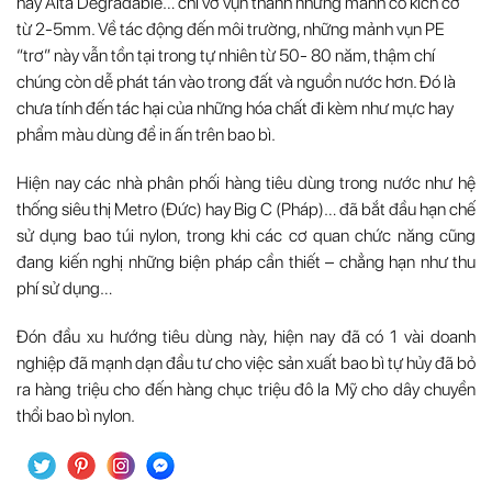
hay Alta Degradable… chỉ vỡ vụn thành những mảnh có kích cỡ
từ 2-5mm. Về tác động đến môi trường, những mảnh vụn PE
“trơ” này vẫn tồn tại trong tự nhiên từ 50- 80 năm, thậm chí
chúng còn dễ phát tán vào trong đất và nguồn nước hơn. Đó là
chưa tính đến tác hại của những hóa chất đi kèm như mực hay
phẩm màu dùng để in ấn trên bao bì.
Hiện nay các nhà phân phối hàng tiêu dùng trong nước như hệ
thống siêu thị Metro (Đức) hay Big C (Pháp)… đã bắt đầu hạn chế
sử dụng bao túi nylon, trong khi các cơ quan chức năng cũng
đang kiến nghị những biện pháp cần thiết – chẳng hạn như thu
phí sử dụng…
Đón đầu xu hướng tiêu dùng này, hiện nay đã có 1 vài doanh
nghiệp đã mạnh dạn đầu tư cho việc sản xuất bao bì tự hủy đã bỏ
ra hàng triệu cho đến hàng chục triệu đô la Mỹ cho dây chuyền
thổi bao bì nylon.