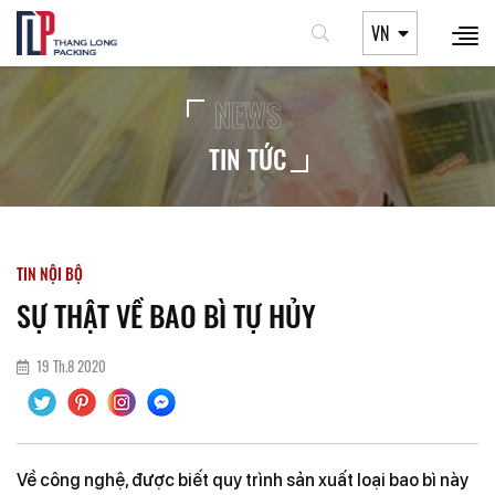
VN
NEWS
TIN TỨC
TIN NỘI BỘ
SỰ THẬT VỀ BAO BÌ TỰ HỦY
19 Th.8 2020
Về công nghệ, được biết quy trình sản xuất loại bao bì này