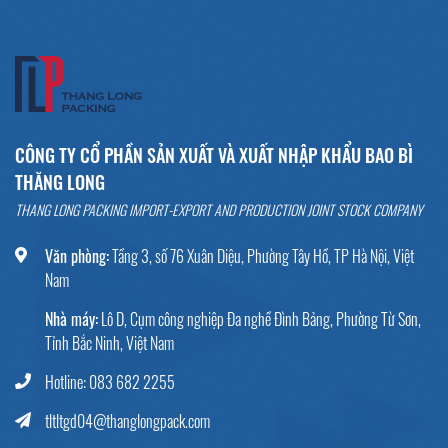
CÔNG TY CỔ PHẦN SẢN XUẤT VÀ XUẤT NHẬP KHẨU BAO BÌ
THĂNG LONG
THANG LONG PACKING IMPORT-EXPORT AND PRODUCTION JOINT STOCK COMPANY
Văn phòng:
Tầng 3, số 76 Xuân Diệu, Phường Tây Hồ, TP Hà Nội, Việt
Nam
Nhà máy:
Lô D, Cụm công nghiệp Đa nghề Đình Bảng, Phường Từ Sơn,
Tỉnh Bắc Ninh, Việt Nam
Hotline: 083 682 2255
tltltgd04@thanglongpack.com