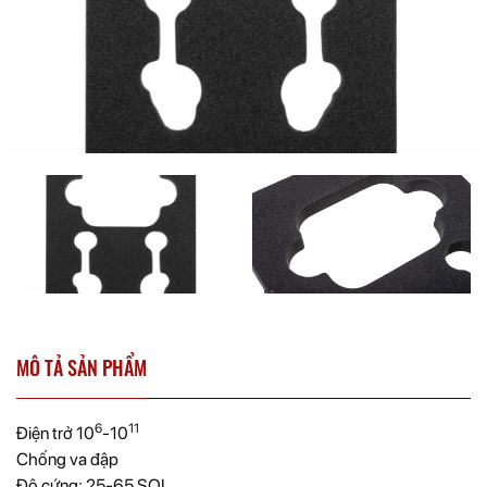
MÔ TẢ SẢN PHẨM
6
11
Điện trở 10
-10
Chống va đập
Độ cứng: 25-65 SOL