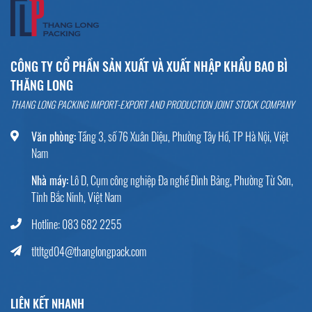
CÔNG TY CỔ PHẦN SẢN XUẤT VÀ XUẤT NHẬP KHẨU BAO BÌ
THĂNG LONG
THANG LONG PACKING IMPORT-EXPORT AND PRODUCTION JOINT STOCK COMPANY
Văn phòng:
Tầng 3, số 76 Xuân Diệu, Phường Tây Hồ, TP Hà Nội, Việt
Nam
Nhà máy:
Lô D, Cụm công nghiệp Đa nghề Đình Bảng, Phường Từ Sơn,
Tỉnh Bắc Ninh, Việt Nam
Hotline: 083 682 2255
tltltgd04@thanglongpack.com
LIÊN KẾT NHANH