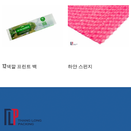
12색깔 프린트 백
하얀 스펀지