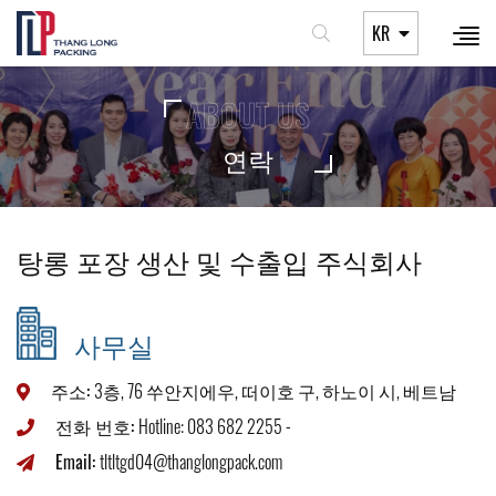
KR
ABOUT US
연락
탕롱 포장 생산 및 수출입 주식회사
사무실
주소:
3층, 76 쑤안지에우, 떠이호 구, 하노이 시, 베트남
전화 번호:
Hotline: 083 682 2255
-
Email:
tltltgd04@thanglongpack.com